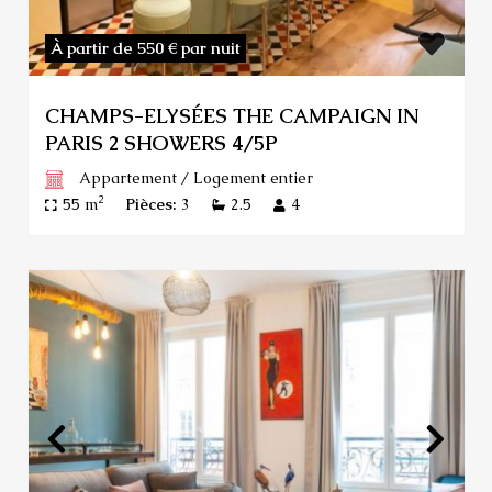
À partir de 550 €
par nuit
CHAMPS-ELYSÉES THE CAMPAIGN IN
PARIS 2 SHOWERS 4/5P
Appartement
/
Logement entier
2
55 m
Pièces:
3
2.5
4