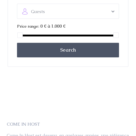
Guests
0 € à 1.000 €
Price range:
Search
COME IN HOST
Come In Host est devenu, en quelques années, une référence