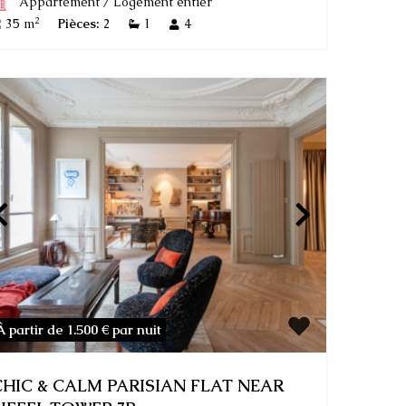
Appartement
/
Logement entier
2
35 m
Pièces:
2
1
4
À partir de 1.500 €
par nuit
CHIC & CALM PARISIAN FLAT NEAR