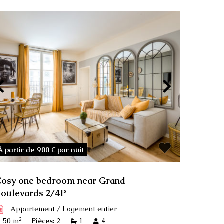
À partir de 900 €
par nuit
osy one bedroom near Grand
oulevards 2/4P
Appartement
/
Logement entier
2
50 m
Pièces:
2
1
4