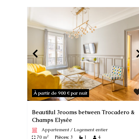
À partir de 900 €
par nuit
Beautiful 3rooms between Trocadero &
Champs Elysée
Appartement
/
Logement entier
2
70 m
Pièces:
3
1
4