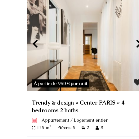
À partir de 950 €
par nuit
Trendy & design « Center PARIS » 4
bedrooms 2 baths
Appartement
/
Logement entier
2
125 m
Pièces:
5
2
8