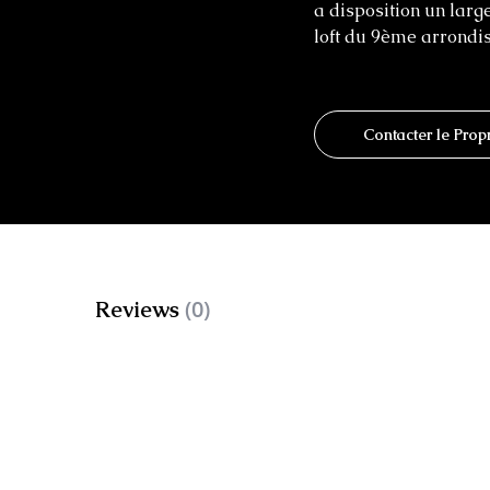
a disposition un large
loft du 9ème arrondi
Contacter le Propr
(0)
Reviews