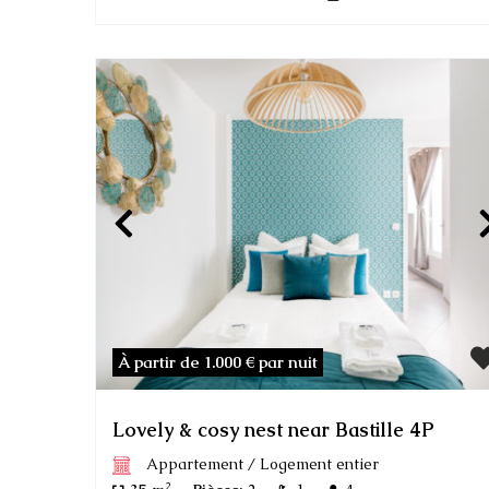
À partir de 1.000 €
par nuit
Lovely & cosy nest near Bastille 4P
Appartement
/
Logement entier
2