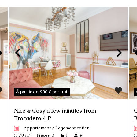
À partir de 900 €
par nuit
Nice & Cosy a few minutes from
C
Trocadero 4 P
B
Appartement
/
Logement entier
2
70 m
Pièces:
3
1
4