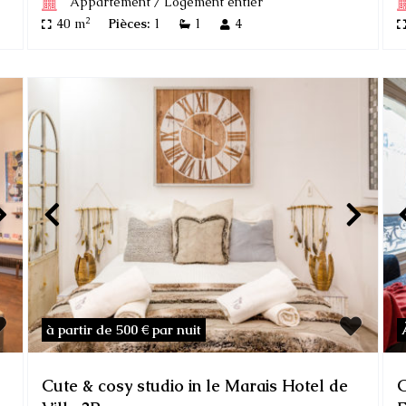
Appartement
/
Logement entier
2
40 m
Pièces:
1
1
4
à partir de 500 €
par nuit
Cute & cosy studio in le Marais Hotel de