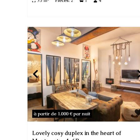
35 m
Pièces:
2
1
4
à partir de 1.000 €
par nuit
Lovely cosy duplex in the heart of