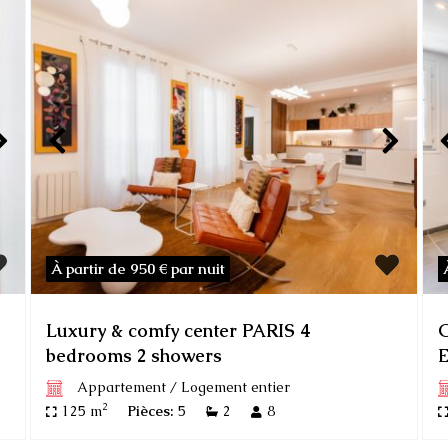
À partir de 950 €
par nuit
Luxury & comfy center PARIS 4
C
bedrooms 2 showers
E
Appartement
/
Logement entier
2
125 m
Pièces:
5
2
8