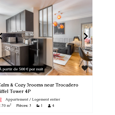
À partir de 500 €
par nuit
alm & Cozy 3rooms near Trocadero
iffel Tower 4P
Appartement
/
Logement entier
2
70 m
Pièces:
3
1
4