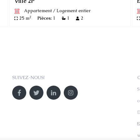
Ville 2P
Appartement
/
Logement entier
2
25 m
Pièces:
1
1
2
SUIVEZ-NOUS!
S
c
D
w