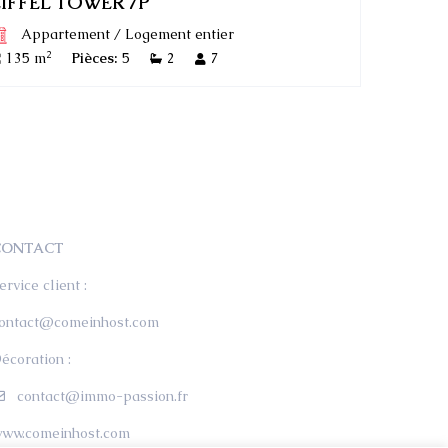
EIFFEL TOWER 7P
Appartement
/
Logement entier
2
135 m
Pièces:
5
2
7
CONTACT
ervice client :
ontact@comeinhost.com
écoration :
contact@immo-passion.fr
ww.comeinhost.com