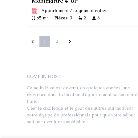
Montmartre 4-6P
Appartement
/
Logement entier
2
65 m
Pièces:
3
2
6
1
2
COME IN HOST
Come In Host est devenu, en quelques années, une
référence dans la location d’appartement saisonnier à
Paris !
C’est le challenge et le goût des autres qui motivent
notre équipe de professionnels pour que votre séjour
soit une aventure inoubliable.