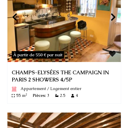
À partir de 550 €
par nuit
CHAMPS-ELYSÉES THE CAMPAIGN IN
PARIS 2 SHOWERS 4/5P
Appartement
/
Logement entier
2
55 m
Pièces:
3
2.5
4