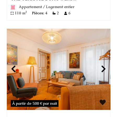
Appartement
/
Logement entier
2
110 m
Pièces:
4
2
6
À partir de 500 €
par nuit