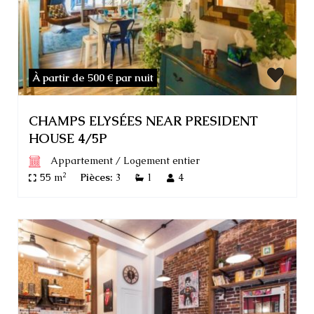
À partir de 500 €
par nuit
CHAMPS ELYSÉES NEAR PRESIDENT
HOUSE 4/5P
Appartement
/
Logement entier
2
55 m
Pièces:
3
1
4