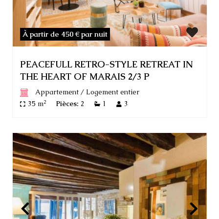
À partir de 450 €
par nuit
PEACEFULL RETRO-STYLE RETREAT IN
THE HEART OF MARAIS 2/3 P
Appartement
/
Logement entier
2
35 m
Pièces:
2
1
3