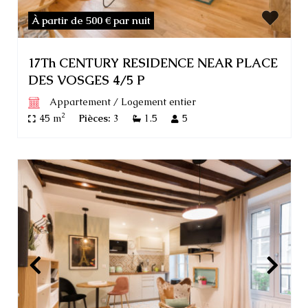
À partir de 500 €
par nuit
17Th CENTURY RESIDENCE NEAR PLACE
DES VOSGES 4/5 P
Appartement
/
Logement entier
2
45 m
Pièces:
3
1.5
5