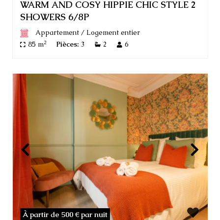
WARM AND COSY HIPPIE CHIC STYLE 2
SHOWERS 6/8P
Appartement
/
Logement entier
2
85 m
Pièces:
3
2
6
À partir de 500 €
par nuit