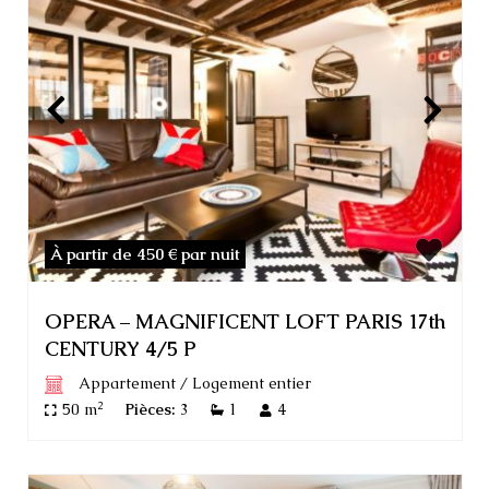
À partir de 450 €
par nuit
OPERA – MAGNIFICENT LOFT PARIS 17th
CENTURY 4/5 P
Appartement
/
Logement entier
2
50 m
Pièces:
3
1
4