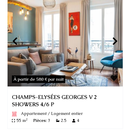
À partir de 580 €
par nuit
CHAMPS-ELYSÉES GEORGES V 2
SHOWERS 4/6 P
Appartement
/
Logement entier
2
55 m
Pièces:
3
2.5
4