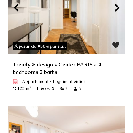
À partir de 950 €
par nuit
Trendy & design « Center PARIS » 4
bedrooms 2 baths
Appartement
/
Logement entier
2
125 m
Pièces:
5
2
8