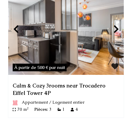
À partir de 500 €
par nuit
Calm & Cozy 3rooms near Trocadero
Eiffel Tower 4P
Appartement
/
Logement entier
2
70 m
Pièces:
3
1
4