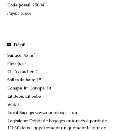
75004
Code postal:
France
Pays:
Détail
2
45 m
Surface:
3
Pièce(s):
2
Ch. à coucher:
1.5
Salles de bain:
Canapé-lit
Canapé-lit:
Lit bébé
Lit Bébé:
1
Wifi:
www.nannybags.com
Local Bagage:
Dépôt de bagages autorisés à partir de
Logistique:
11h30 dans l'appartement uniquement le jour de