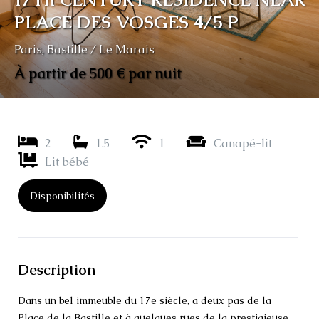
PLACE DES VOSGES 4/5 P
Paris
,
Bastille / Le Marais
À partir de 500 € par nuit
2
1.5
1
Canapé-lit
Lit bébé
Disponibilités
Description
Dans un bel immeuble du 17e siècle, a deux pas de la
Place de la Bastille et à quelques rues de la prestigieuse