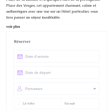
Place des Vosges, cet appartement charmant, calme et
authentiques avec une vue sur un Hôtel particulier, vous
fera passer un séjour inoubliable.
Ce quartier historique à la fois calme et vivant vous offre
voir plus
un grand nombres de bars, restaurants et café à la mode.
Vous serez proche de la célèbre Cathédrale Notre Dame,
du musée du Louvre ainsi que le célèbre quartier du
Réserver
Marais ou il est très agréable de s’y promener.
Cet appartement comprend :
2 chambres avec lit queen size, 1 chambre de 2 lits simple
90X200 cote à côte, un salon avec canapé lit 1 personne
140X200 avec un vrai matelas confortable donnant sur une
cuisine américaine entièrement équipé et d’un coin pour se
restaurer.
Personnes
Une salle de bain avec grande douche à l’italienne et un
WC séparé.
Tout juste rénové intégralement et décoré avec soin, ce
Lit-bébé
Par nuit
logement vous offrira le luxe en étant au centre de Paris et